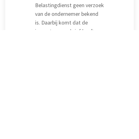
Belastingdienst geen verzoek
van de ondernemer bekend
is. Daarbij komt dat de
inspecteur een brief heeft
overgelegd waarin de
ondernemer wordt gewezen
op haar aangifteplicht. De
ondernemer heeft daar niets
tegenover gesteld anders
dan de blote stelling dat zij
meedeed aan de KOR.
De verzuimboete is dan ook
terecht aan de ondernemer
opgelegd. De rechtbank
overweegt verder dat een