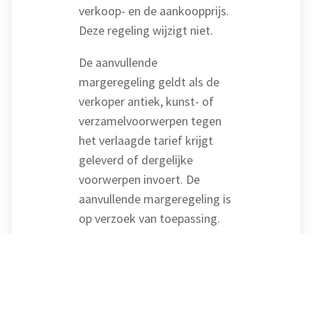
verkoop- en de aankoopprijs.
Deze regeling wijzigt niet.
De aanvullende
margeregeling geldt als de
verkoper antiek, kunst- of
verzamelvoorwerpen tegen
het verlaagde tarief krijgt
geleverd of dergelijke
voorwerpen invoert. De
aanvullende margeregeling is
op verzoek van toepassing.
De verkoper kan de op de
aankoop drukkende btw niet
in aftrek brengen. In de
huidige vorm stimuleert de