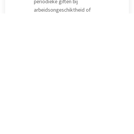
periodieke giften bij
arbeidsongeschiktheid of
werkloosheid van de schenker
wordt opgenomen in de wet.
Voorwaarde voor tussentijdse
beëindiging van de periodieke
gift is dat de schenker niet of
nauwelijks invloed mag hebben
op de hiervoor genoemde
omstandigheden. De ANBI-
voorwaarden voor derde landen
worden verduidelijkt.
Bezwaartermijn
Zowel voor de IB als voor de Vpb
wordt voorgesteld dat de