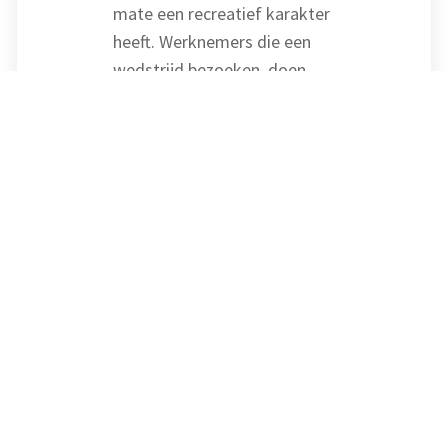
mate een recreatief karakter
heeft. Werknemers die een
wedstrijd bezoeken, doen
dat in beginsel uit eigen
persoonlijke
behoeftenbevrediging. Het is
vervolgens aan het bedrijf
om het zakelijke karakter van
de verstrekking aannemelijk
te maken. Daarin slaagt het
bedrijf niet. Het bedrijf heeft
niet inzichtelijk gemaakt wie
de kaarten heeft gebruikt en
of dat een zakelijk of
privédoel had. Dat tijdens een
wedstrijdbezoek een contact