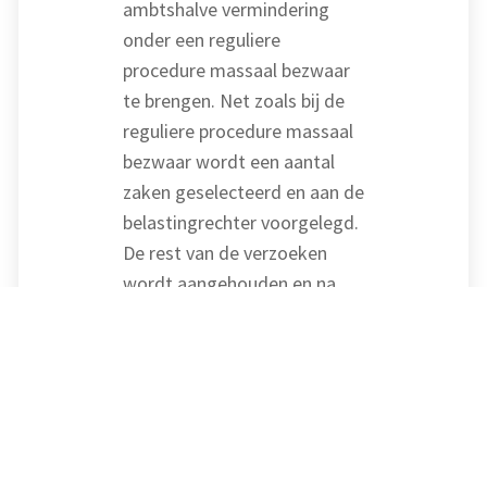
ambtshalve vermindering
onder een reguliere
procedure massaal bezwaar
te brengen. Net zoals bij de
reguliere procedure massaal
bezwaar wordt een aantal
zaken geselecteerd en aan de
belastingrechter voorgelegd.
De rest van de verzoeken
wordt aangehouden en na
afloop van de procedure met
één collectieve beslissing
afgedaan. Voor de procedure
‘massaal bezwaar plus’ is een
wetswijziging nodig. Hiertoe
komt er een nota van