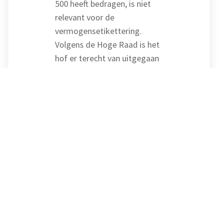
500 heeft bedragen, is niet
relevant voor de
vermogensetikettering.
Volgens de Hoge Raad is het
hof er terecht van uitgegaan
dat het arrest uit 2001 alleen
betrekking heeft op de
afbakening tussen
keuzevermogen en verplicht
ondernemingsvermogen. De
grens van 500 km geldt niet
voor de afbakening tussen
keuzevermogen en verplicht
privévermogen.
De Hoge Raad merkt nog op
dat de rechtsregel uit het