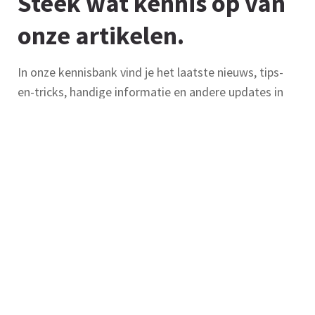
Steek wat kennis op van
onze artikelen.
In onze kennisbank vind je het laatste nieuws, tips-
en-tricks, handige informatie en andere updates in
ons vakgebied. Kijk gerust eens rond. Ongeveer 2 tot
3 regels aan tekst.
Alle artikelen uit onze kennisbank
bekijken.