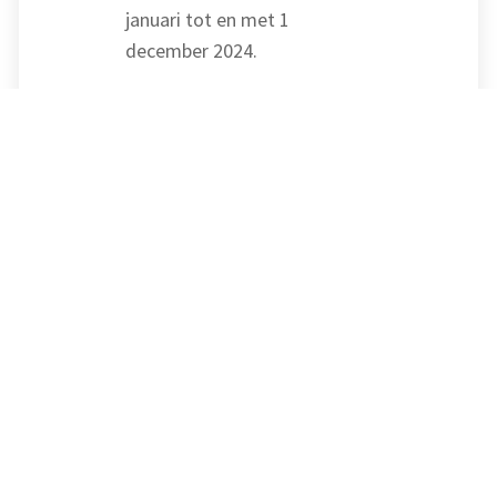
januari tot en met 1
december 2024.
Bron: Ministerie van Economische
Zaken en Klimaat | besluit | nr. WJZ/
38400554, Staatscourant 2023, Nr.
35780 | 26-12-2023
Steek wat kennis op van