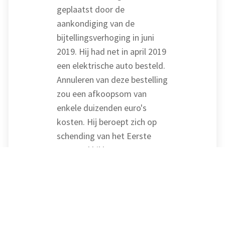
geplaatst door de
aankondiging van de
bijtellingsverhoging in juni
2019. Hij had net in april 2019
een elektrische auto besteld.
Annuleren van deze bestelling
zou een afkoopsom van
enkele duizenden euro's
kosten. Hij beroept zich op
schending van het Eerste
Protocol bij het EVRM,
omdat hij gerechtvaardigde
verwachtingen heeft
gebaseerd op de eerder
vastgestelde wetgeving. De
inspecteur verdedigt