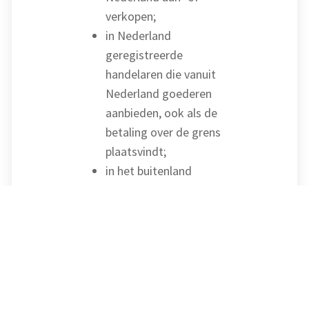
verkopen;
in Nederland
geregistreerde
handelaren die vanuit
Nederland goederen
aanbieden, ook als de
betaling over de grens
plaatsvindt;
in het buitenland
geregistreerde
handelaren die in
Nederland de betaling
doen.
Particulieren die onderling
handelen (bijvoorbeeld via