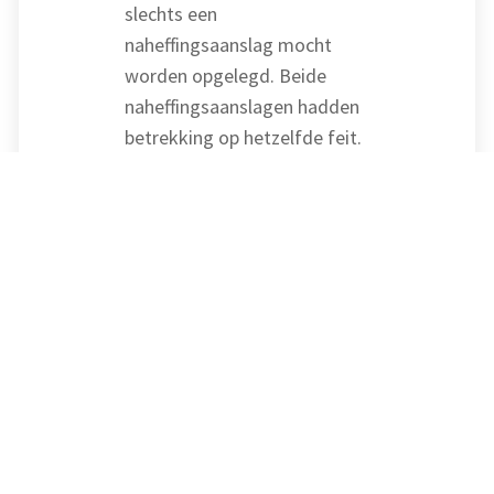
slechts een
naheffingsaanslag mocht
worden opgelegd. Beide
naheffingsaanslagen hadden
betrekking op hetzelfde feit.
De belanghebbende meende
dat het opleggen van een
naheffingsaanslag een vorm
van strafvervolging is.
Dubbele bestraffing voor
hetzelfde feit is niet
toegestaan.
Hof Amsterdam volgt deze
opvatting niet. Het opleggen
van een naheffingsaanslag