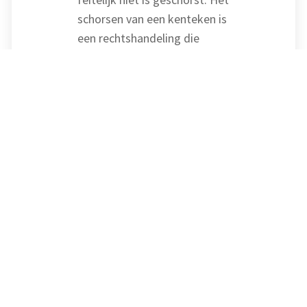
schorsen van een kenteken is
een rechtshandeling die
gevolgen heeft voor
belastingheffing, verzekering
en APK-verplichting en is
daarom aan strikte regels
gebonden.
Het staat de man vrij om de
mrb te optimaliseren door
zijn auto’s afwisselend te
gebruiken en daarbij telkens
het voertuig te schorsen dat
hij niet gebruikt. Op hem rust
dan wel de
verantwoordelijkheid om