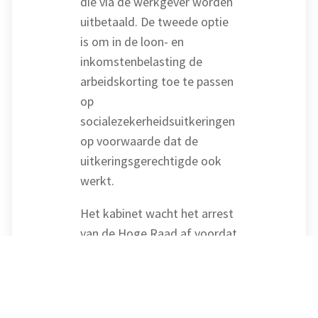
die via de werkgever worden
uitbetaald. De tweede optie
is om in de loon- en
inkomstenbelasting de
arbeidskorting toe te passen
op
socialezekerheidsuitkeringen
op voorwaarde dat de
uitkeringsgerechtigde ook
werkt.
Het kabinet wacht het arrest
van de Hoge Raad af voordat
een beslissing wordt
genomen. De Advocaat-
Generaal zal in deze zaak een
conclusie nemen voordat de