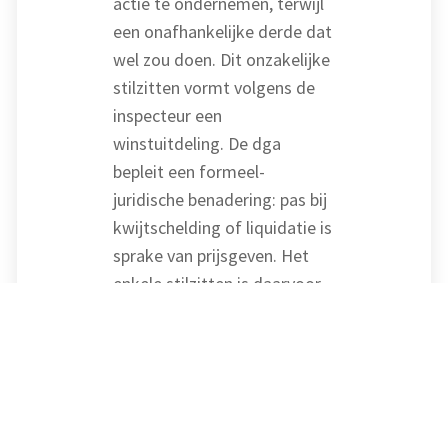
actie te ondernemen, terwijl
een onafhankelijke derde dat
wel zou doen. Dit onzakelijke
stilzitten vormt volgens de
inspecteur een
winstuitdeling. De dga
bepleit een formeel-
juridische benadering: pas bij
kwijtschelding of liquidatie is
sprake van prijsgeven. Het
enkele stilzitten is daarvoor
onvoldoende. De rechtbank
vernietigt de
navorderingsaanslagen. De
inspecteur gaat in hoger
beroep.