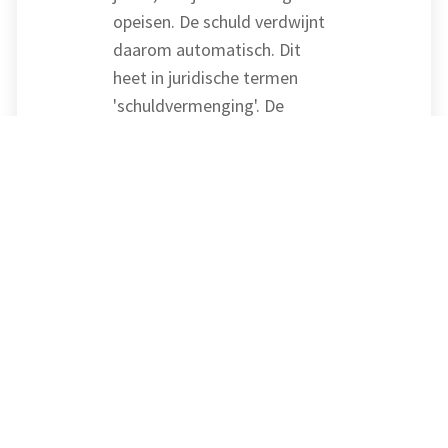
opeisen. De schuld verdwijnt
daarom automatisch. Dit
heet in juridische termen
'schuldvermenging'. De
rechtbank oordeelt dat het
niet uitmaakt dat de cv nog
bij de Kamer van Koophandel
staat ingeschreven. Er is
geen samenwerkingsverband
meer, dus de cv bestaat
fiscaal niet meer als
zelfstandige entiteit.
Vrijval is winst
De bv had een schuld van € 6