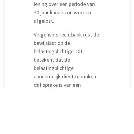
lening over een periode van
30 jaar lineair zou worden
afgelost.
Volgens de rechtbank rust de
bewijslast op de
belastingplichtige. Dit
betekent dat de
belastingplichtige
aannemelijk dient te maken
dat sprake is van een
eigenwoningschuld in de zin
van de inkomstenbelasting.
De rechtbank concludeert dat
de belastingplichtige hierin
niet is geslaagd. De lening is