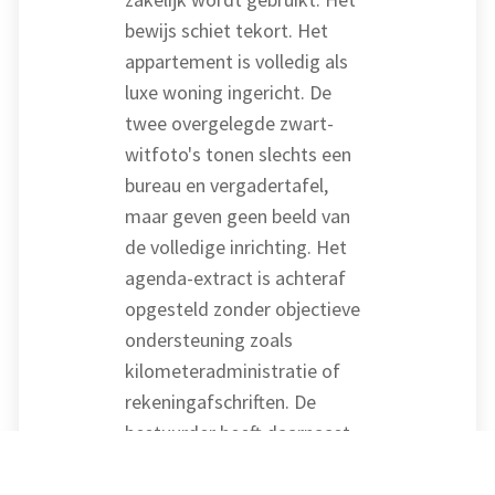
bewijs schiet tekort. Het
appartement is volledig als
luxe woning ingericht. De
twee overgelegde zwart-
witfoto's tonen slechts een
bureau en vergadertafel,
maar geven geen beeld van
de volledige inrichting. Het
agenda-extract is achteraf
opgesteld zonder objectieve
ondersteuning zoals
kilometeradministratie of
rekeningafschriften. De
bestuurder heeft daarnaast
als enige een sleutel en de
huurder heeft geen personeel.