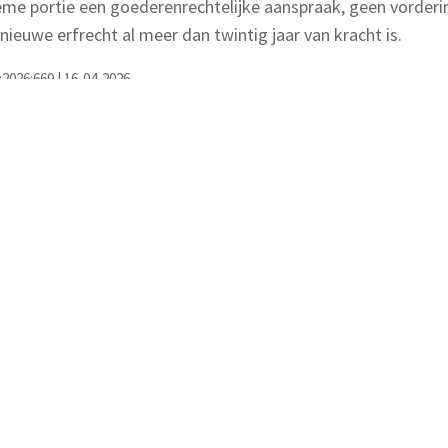
ieme portie een goederenrechtelijke aanspraak, geen vorder
euwe erfrecht al meer dan twintig jaar van kracht is.
:2026:669 | 16-04-2026
 van onze artikelen.
uws, tips-en-tricks, handige informatie en andere updates
ngeveer 2 tot 3 regels aan tekst.