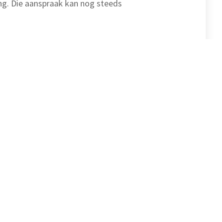
ing. Die aanspraak kan nog steeds
Alle artikelen uit onze
kennisbank bekijken.