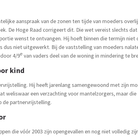
elijke aanspraak van de zonen ten tijde van moeders overli
. De Hoge Raad corrigeert dit. Die wet vereist slechts dat 
e portie wenst te ontvangen. Hij hoeft binnen die termijn nie
s dus niet uitgewerkt. Bij de vaststelling van moeders nal
e
 door 4/9
van vaders deel van de woning in mindering te br
oor kind
rvrijstelling. Hij heeft jarenlang samengewoond met zijn m
at weliswaar een verzachting voor mantelzorgers, maar die 
 de partnervrijstelling.
or
appen die vóór 2003 zijn opengevallen en nog niet volledig z