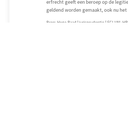
erfrecht geeft een beroep op de legit
geldend worden gemaakt, ook nu het ni
Bron: Hoge Raad | jurisprudentie | ECLI:NL:HR
Steek wat kennis op
In onze kennisbank vind je het laatste nie
in ons vakgebied. Kijk gerust eens rond. O