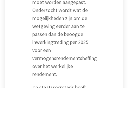
moet worden aangepast.
Onderzocht wordt wat de
mogelijkheden zijn om de
wetgeving eerder aan te
passen dan de beoogde
inwerkingtreding per 2025
voor een
vermogensrendementsheffing
over het werkelijke
rendement.
De staatssecretaris heeft
toegezegd dat voorlopige
aanslagen 2022, die niet in
overeenstemming zijn met
het arrest van de Hoge Raad,
bij de vaststelling van de