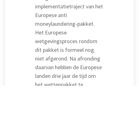
implementatietraject van het
Europese anti
moneylaundering-pakket.
Het Europese
wetgevingsproces rondom
dit pakket is formeel nog
niet afgerond. Na afronding
daarvan hebben de Europese
landen drie jaar de tijd om
het wettenpakket te
implementeren.
Bron: Ministerie van Financiën |
publicatie | 15-04-2024