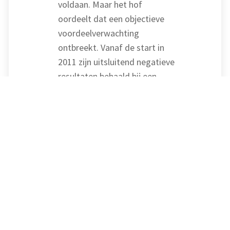
voldaan. Maar het hof
oordeelt dat een objectieve
voordeelverwachting
ontbreekt. Vanaf de start in
2011 zijn uitsluitend negatieve
resultaten behaald bij een
omzet die daalde tot nihil. De
activiteiten vormen daarom
geen bron van inkomen. De
verliezen zijn niet aftrekbaar
van het inkomen uit werk en
woning.
Inspecteur had
moeten twijfelen
Een inspecteur moet bij het