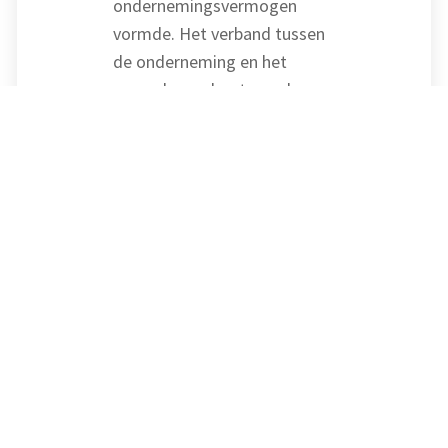
ondernemingsvermogen
vormde. Het verband tussen
de onderneming en het
perceel was daartoe volgens
de inspecteur niet nauw
genoeg.
Oordeel van het
gerechtshof
Hof Amsterdam oordeelde
dat de bouwactiviteiten
inderdaad een bron van
inkomen vormden. De
activiteiten
kwalificeerden ofwel als
onderneming, ofwel als