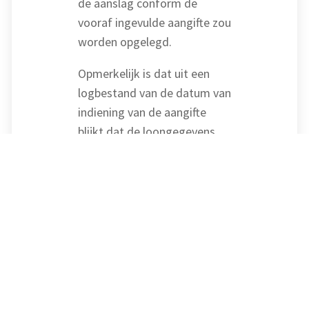
de aanslag conform de
vooraf ingevulde aangifte zou
worden opgelegd.
Opmerkelijk is dat uit een
logbestand van de datum van
indiening van de aangifte
blijkt dat de loongegevens
van de derde bv wel in de
vooraf ingevulde aangifte
stonden. De man heeft deze
gegevens kennelijk zelf
verwijderd. De man kan
daarom geen geslaagd
beroep op het
vertrouwensbeginsel doen.
Dat betekent dat de