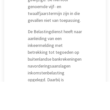
genoemde vijf- en
twaalfjaarstermijn zijn in die
gevallen niet van toepassing.
De Belastingdienst heeft naar
aanleiding van een
inkeermelding met
betrekking tot tegoeden op
buitenlandse bankrekeningen
navorderingsaanslagen
inkomstenbelasting
opgelegd. Daarbij is
uitgegaan van een 50/50
verdeling van de tegoeden
tussen de belanghebbende en
haar ex-partner. Pas na het