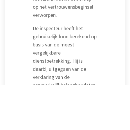
op het vertrouwensbeginsel
verworpen.
De inspecteur heeft het
gebruikelijk loon berekend op
basis van de meest
vergelijkbare
dienstbetrekking. Hij is
daarbij uitgegaan van de
verklaring van de
aanmerkelijkbelanghoudster
dat zij altijd 50 uur per week
heeft gewerkt. Op basis van
het gemiddelde uurtarief in
de branche heeft de
inspecteur het gebruikelijke