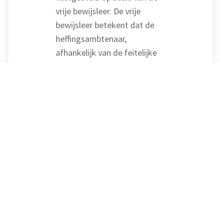
vrije bewijsleer. De vrije
bewijsleer betekent dat de
heffingsambtenaar,
afhankelijk van de feitelijke
situatie, met verschillende
factoren rekening kan
houden, zoals de aard en
functie van de objecten. De
heffingsambtenaar heeft in
dit geval voldoende
aangetoond dat de
gehanteerde WOZ-waarden
niet te hoog zijn vastgesteld.
Dit werd ondersteund door
vergelijking met verkoop- en
huurtransacties van passende