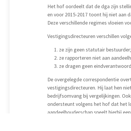
Het hof oordeelt dat de dga zijn stell
en voor 2015-2017 toont hij niet aan 
Deze verschillende regimes vloeien voo
Vestigingsdirecteuren verschillen vol
ze zijn geen statutair bestuurder
ze rapporteren niet aan aandeel
ze dragen geen eindverantwoorde
De overgelegde correspondentie overtui
vestigingsdirecteuren. Hij laat hen ni
bedrijfsomvang bij vergelijkingen. Oo
ondersteunt volgens het hof dat het l
aandeelhouderschap speelt hierbij een
uitspraak. De Hoge Raad acht de klach
precedent van deze zaak.