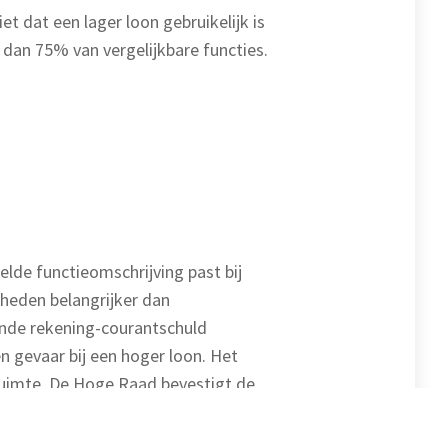
t dat een lager loon gebruikelijk is
 dan 75% van vergelijkbare functies.
elde functieomschrijving past bij
jkheden belangrijker dan
iende rekening-courantschuld
n gevaar bij een hoger loon. Het
 ruimte. De Hoge Raad bevestigt de
jke behandeling. Dit versterkt het