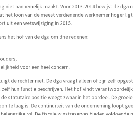
ing niet aannemelijk maakt. Voor 2013-2014 bewijst de dga nie
dat het loon van de meest verdienende werknemer hoger ligt
rt uit een wetswijziging in 2015.
gens het hof van de dga om drie redenen:
;
houders;
lijkheid voor een heel concern.
gt de rechter niet. De dga vraagt alleen of zijn zelf opgest
et zelf hun functie beschrijven. Het hof vindt verantwoordeli
k de statutaire positie weegt zwaar in het oordeel. De groe
oon te laag is. De continuïteit van de onderneming loopt gee
 belangrijke rol. De fiscale winstreserves bieden voldoende
ten van de dga niet van voldoende belang voor een inhoudeli