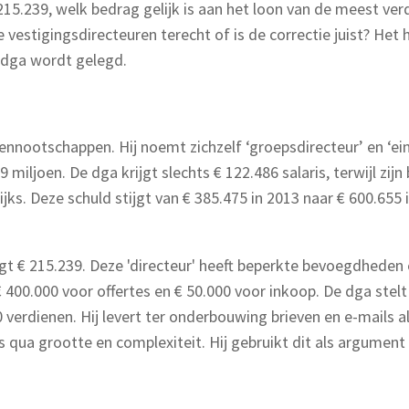
 215.239, welk bedrag gelijk is aan het loon van de meest v
de vestigingsdirecteuren terecht of is de correctie juist? Het 
e dga wordt gelegd.
nnootschappen. Hij noemt zichzelf ‘groepsdirecteur’ en ‘ein
iljoen. De dga krijgt slechts € 122.486 salaris, terwijl zijn
jks. Deze schuld stijgt van € 385.475 in 2013 naar € 600.655 
 € 215.239. Deze 'directeur' heeft beperkte bevoegdheden en
400.000 voor offertes en € 50.000 voor inkoop. De dga stelt
 verdienen. Hij levert ter onderbouwing brieven en e-mails a
 qua grootte en complexiteit. Hij gebruikt dit als argument 