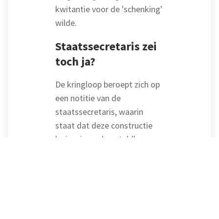
kwitantie voor de 'schenking'
wilde.
Staatssecretaris zei
toch ja?
De kringloop beroept zich op
een notitie van de
staatssecretaris, waarin
staat dat deze constructie
'enigszins gekunsteld'
aandoet, maar dat er uit
oogpunt van de btw-
systematiek weinig bezwaar
tegen bestaat. De rechtbank
leest echter verder. In