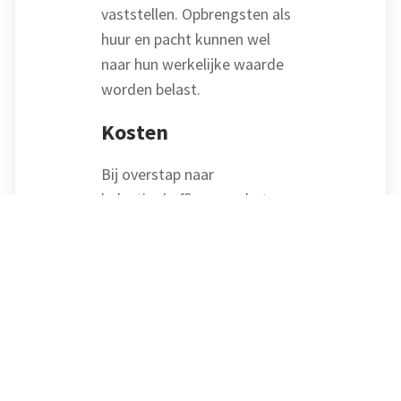
vaststellen. Opbrengsten als
huur en pacht kunnen wel
naar hun werkelijke waarde
worden belast.
Kosten
Bij overstap naar
belastingheffing over het
werkelijke rendement past
het om de kosten, die met de
werkelijke inkomsten
samenhangen, aftrekbaar te
laten zijn. Om de
administratieve lasten voor
belastingplichtigen en de
uitvoeringlasten voor de