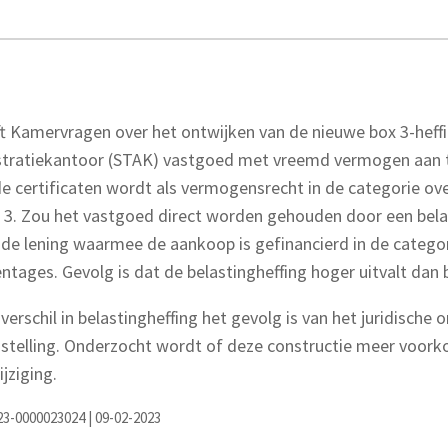
eft Kamervragen over het ontwijken van de nieuwe box 3-hef
istratiekantoor (STAK) vastgoed met vreemd vermogen aan 
e certificaten wordt als vermogensrecht in de categorie ov
 3. Zou het vastgoed direct worden gehouden door een belas
n de lening waarmee de aankoop is gefinancierd in de catego
tages. Gevolg is dat de belastingheffing hoger uitvalt dan 
verschil in belastingheffing het gevolg is van het juridische
elling. Onderzocht wordt of deze constructie meer voor
jziging.
023-0000023024 | 09-02-2023