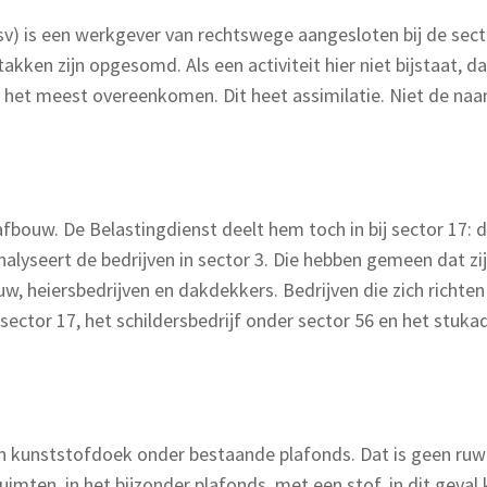
fsv) is een werkgever van rechtswege aangesloten bij de se
stakken zijn opgesomd. Als een activiteit hier niet bijstaat
et meest overeenkomen. Dit heet assimilatie. Niet de naam v
fbouw. De Belastingdienst deelt hem toch in bij sector 17: 
analyseert de bedrijven in sector 3. Die hebben gemeen dat zi
, heiersbedrijven en dakdekkers. Bedrijven die zich richten 
sector 17, het schildersbedrijf onder sector 56 en het stuka
n kunststofdoek onder bestaande plafonds. Dat is geen ruw
ten, in het bijzonder plafonds, met een stof, in dit geval k