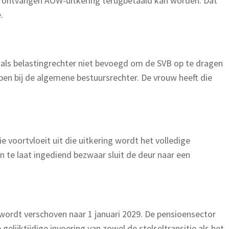
de ontvangen AOW-uitkering terugbetaald kan worden. Dat
.
is als belastingrechter niet bevoegd om de SVB op te dragen
en bij de algemene bestuursrechter. De vrouw heeft die
e voortvloeit uit die uitkering wordt het volledige
 te laat ingediend bezwaar sluit de deur naar een
 wordt verschoven naar 1 januari 2029. De pensioensector
ijktijdige invoering van zowel de stelseltransitie als het