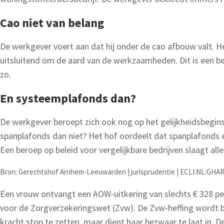
Cao niet van belang
De werkgever voert aan dat hij onder de cao afbouw valt. He
uitsluitend om de aard van de werkzaamheden. Dit is een be
zo.
En systeemplafonds dan?
De werkgever beroept zich ook nog op het gelijkheidsbegin
spanplafonds dan niet? Het hof oordeelt dat spanplafonds e
Een beroep op beleid voor vergelijkbare bedrijven slaagt al
Bron: Gerechtshof Arnhem-Leeuwarden | jurisprudentie | ECLI:NL:GHARL
Een vrouw ontvangt een AOW-uitkering van slechts € 328 per 
voor de Zorgverzekeringswet (Zvw). De Zvw-heffing wordt b
kracht stop te zetten, maar dient haar bezwaar te laat in. D