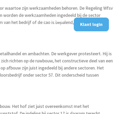
ctor waartoe zijn werkzaamheden behoren. De Regeling Wfsv
, dan worden de werkzaamheden ingedeeld bij de sector
an het bedrijf of de cao is bepalend, maar de feitelijke
Klant login
detailhandel en ambachten. De werkgever protesteert. Hij is
j zich richten op de ruwbouw, het constructieve deel van een
op afbouw zijn juist ingedeeld bij andere sectoren. Het
doorsbedrijf onder sector 57. Dit onderscheid tussen
bouw. Het hof ziet juist overeenkomst met het
unststof. De indeling bij sector 17 is daarom terecht.