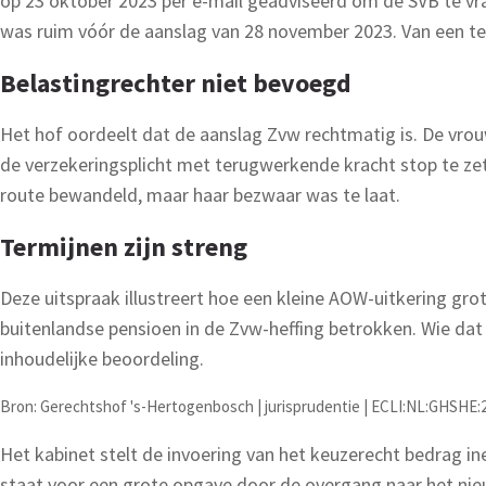
op 23 oktober 2023 per e-mail geadviseerd om de SVB te vr
was ruim vóór de aanslag van 28 november 2023. Van een te
Belastingrechter niet bevoegd
Het hof oordeelt dat de aanslag Zvw rechtmatig is. De vrouw
de verzekeringsplicht met terugwerkende kracht stop te zet
route bewandeld, maar haar bezwaar was te laat.
Termijnen zijn streng
Deze uitspraak illustreert hoe een kleine AOW-uitkering grot
buitenlandse pensioen in de Zvw-heffing betrokken. Wie dat 
inhoudelijke beoordeling.
Bron: Gerechtshof 's-Hertogenbosch | jurisprudentie | ECLI:NL:GHSHE:2
Het kabinet stelt de invoering van het keuzerecht bedrag i
staat voor een grote opgave door de overgang naar het nieuw