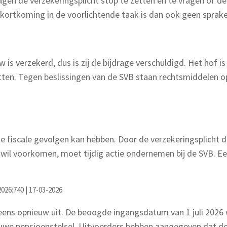
agen de verzekeringsplicht stop te zetten en te vragen of 
kortkoming in de voorlichtende taak is dan ook geen sprake
 is verzekerd, dus is zij de bijdrage verschuldigd. Het hof 
ten. Tegen beslissingen van de SVB staan rechtsmiddelen op
e fiscale gevolgen kan hebben. Door de verzekeringsplicht di
wil voorkomen, moet tijdig actie ondernemen bij de SVB. Een
026:740 | 17-03-2026
neens opnieuw uit. De beoogde ingangsdatum van 1 juli 2026
e pensioenstelsel. Uitvoerders hebben aangegeven dat de gel