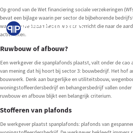
Op grond van de Wet financiering sociale verzekeringen (W
bevat een bijlage waarin per sector de bijbehorende bedrijf
waarin de werkzaamheden worden verricht die naar de aard h
activiteiten.
Ruwbouw of afbouw?
Een werkgever die spanplafonds plaatst, valt onder de cao a
van mening dat hij hoort bij sector 3: bouwbedrijf. Het hof 
bouwwerk. Denk aan burgerlijke en utiliteitsbouw, wegenbouw
woningstoffeerdersbedrijf en behangersbedrijf vallen onder 
ruwbouw en afbouw blijkt een belangrijk criterium.
Stofferen van plafonds
De werkgever plaatst spanplafonds: plafonds van gespanne
woningstoffeerdersbedrijf. De werkgever bekleedt immers ruim