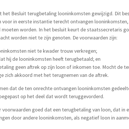
t het Besluit terugbetaling looninkomsten gewijzigd. Dit bes
voor in eerste instantie terecht ontvangen looninkomsten, 
d moeten worden. In het besluit keurt de staatssecretaris 
ht worden niet te zijn genoten. De voorwaarden zijn:
ooninkomsten niet te kwader trouw verkregen;
dat hij de looninkomsten heeft terugbetaald; en
etaling geen aftrek op zijn loon of inkomen toe. Mocht de ter
ige zich akkoord met het terugnemen van de aftrek.
komen dat de ten onrechte ontvangen looninkomsten gedeelte
oegepast op het deel dat wordt teruggevorderd.
r voorwaarden goed dat een terugbetaling van loon, dat in e
angen door andere looninkomsten, als negatief loon in aa