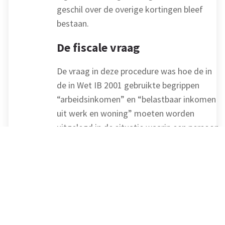
geschil over de overige kortingen bleef
bestaan.
De fiscale vraag
De vraag in deze procedure was hoe de in
de in Wet IB 2001 gebruikte begrippen
“arbeidsinkomen” en “belastbaar inkomen
uit werk en woning” moeten worden
uitgelegd in de situatie waarin een persoon
slechts een deel van het jaar binnenlands
belastingplichtig is en de rest van het jaar,
anders dan door overlijden, niet
belastingplichtig is in Nederland.
Afhankelijk daarvan moeten de
heffingskortingen berekend worden op