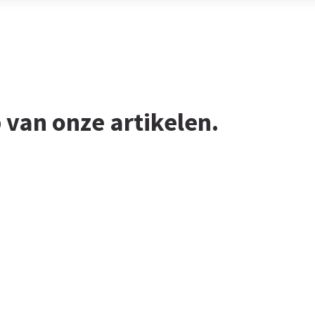
 van onze artikelen.
uws, tips-en-tricks, handige informatie en andere updates
ngeveer 2 tot 3 regels aan tekst.