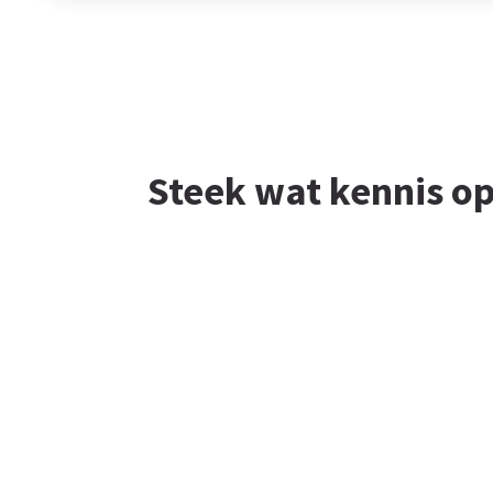
Steek wat kennis op
In onze kennisbank vind je het laatste nie
in ons vakgebied. Kijk gerust eens rond. O