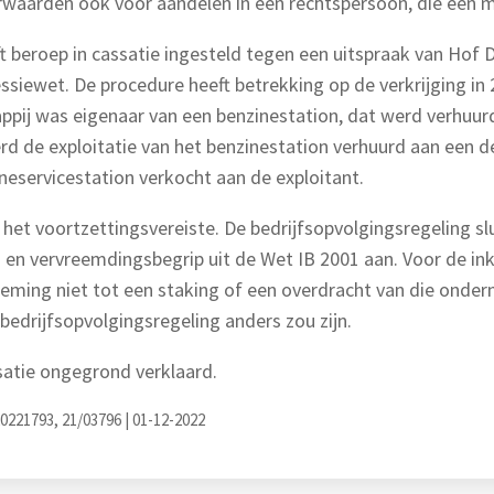
rwaarden ook voor aandelen in een rechtspersoon, die een m
ft beroep in cassatie ingesteld tegen een uitspraak van Hof
ssiewet. De procedure heeft betrekking op de verkrijging in 
pij was eigenaar van een benzinestation, dat werd verhuu
rd de exploitatie van het benzinestation verhuurd aan een de
neservicestation verkocht aan de exploitant.
het voortzettingsvereiste. De bedrijfsopvolgingsregeling slu
s- en vervreemdingsbegrip uit de Wet IB 2001 aan. Voor de in
eming niet tot een staking of een overdracht van die onder
bedrijfsopvolgingsregeling anders zou zijn.
satie ongegrond verklaard.
0221793, 21/03796 | 01-12-2022