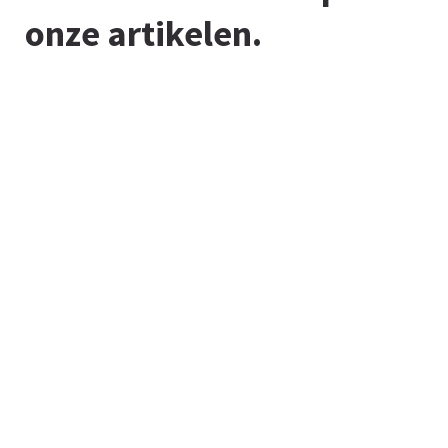
onze artikelen.
In onze kennisbank vind je het laatste nieuws, tips-
en-tricks, handige informatie en andere updates in
ons vakgebied. Kijk gerust eens rond. Ongeveer 2 tot
3 regels aan tekst.
Alle artikelen uit onze kennisbank
bekijken.