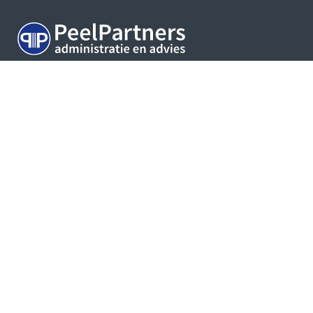
PeelPartners is een fullservice administratiekantoor
met locaties in Deurne en Asten. PeelPartners
kenmerkt zich door zijn persoonlijke en professionele
manier van werken.
Website Menu
Home
Administratie
Advies
Nieuws