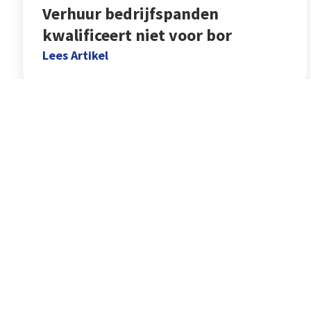
Verhuur bedrijfspanden
kwalificeert niet voor bor
Lees Artikel
Website
Home
Administrati
PeelPartners is een fullservice