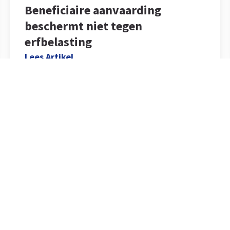
Beneficiaire aanvaarding
beschermt niet tegen
erfbelasting
Lees Artikel
 Menu
Actueel
Nieuws
e
Infowijzers