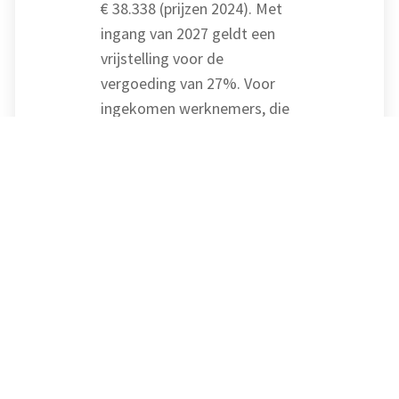
€ 38.338 (prijzen 2024). Met
ingang van 2027 geldt een
vrijstelling voor de
vergoeding van 27%. Voor
ingekomen werknemers, die
vóór 2024 de 30%-regeling
hebben toegepast, geldt
overgangsrecht. Voor hen
blijven tot het einde van de
looptijd een percentage van
30 en de oude salarisnormen
gelden.
Bron: Overig | publicatie | 04-11-
2024