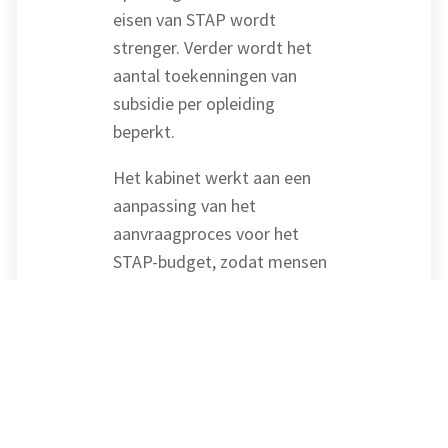
eisen van STAP wordt
strenger. Verder wordt het
aantal toekenningen van
subsidie per opleiding
beperkt.
Het kabinet werkt aan een
aanpassing van het
aanvraagproces voor het
STAP-budget, zodat mensen
altijd een aanvraag kunnen
doen. Het is de bedoeling dat
het scholingsaanbod wordt
uitgebreid en meer wordt
gericht op maatschappelijk
belangrijke beroepen.